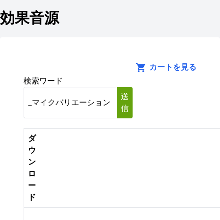
効果音源
カートを見る
検索ワード
送
信
ダ
ウ
ン
ロ
ー
ド