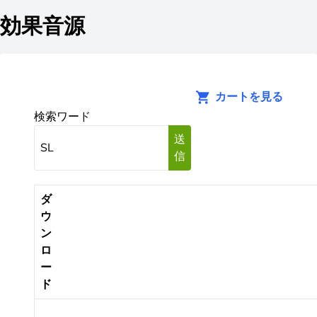
効果音源
カートを見る
検索ワード
送
信
ダ
ウ
ン
ロ
ー
ド