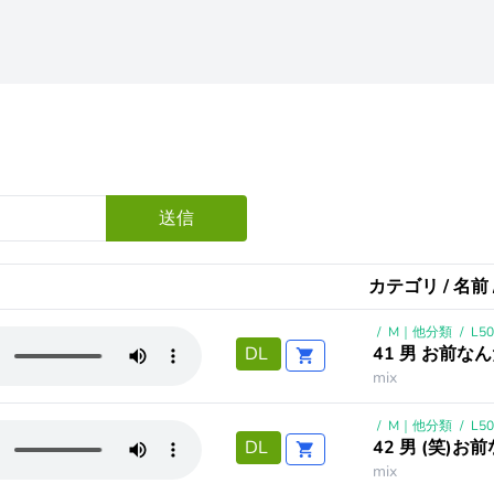
送信
カテゴリ / 名前 
/
M｜他分類
/
L5
41 男 お前な
DL
mix
/
M｜他分類
/
L5
42 男 (笑)
DL
mix