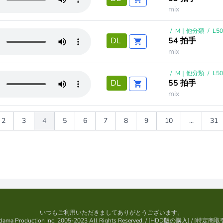
mix
/
M｜他分類
/
L5
54 拍手
DL
mix
/
M｜他分類
/
L5
55 拍手
DL
mix
2
3
4
5
6
7
8
9
10
...
31
いつもご利用いただきましてありがとうございます。
ama Production Inc. 2005-2023 All Rights Reserved.
/ [
HDD版の購入
] / [
特定商取