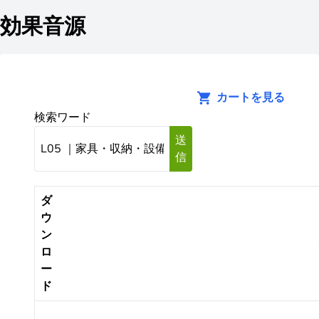
効果音源
カートを見る
検索ワード
送
信
ダ
ウ
ン
ロ
ー
ド