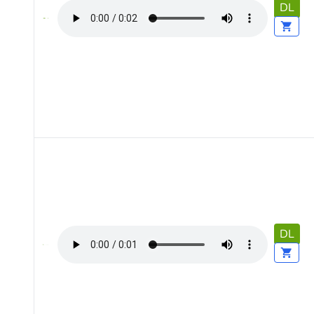
DL
DL