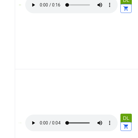
DL
DL