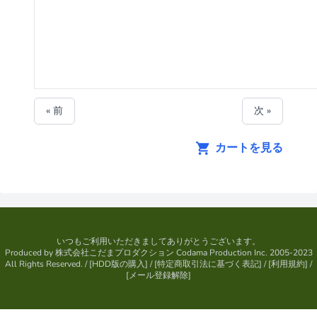
« 前
次 »
カートを見る
いつもご利用いただきましてありがとうございます。
Produced by
株式会社こだまプロダクション
Codama Production Inc. 2005-2023
All Rights Reserved.
/ [
HDD版の購入
] / [
特定商取引法に基づく表記
] / [
利用規約
] /
[
メール登録解除
]