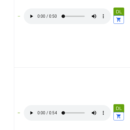
DL
DL