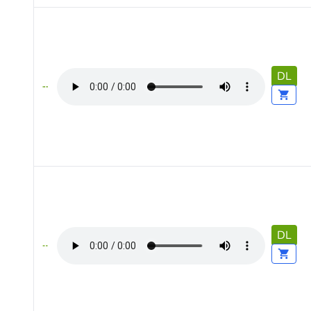
DL
DL