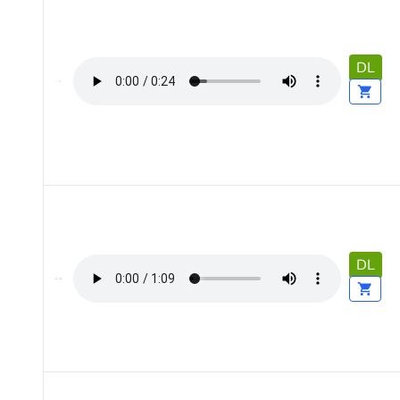
DL
DL