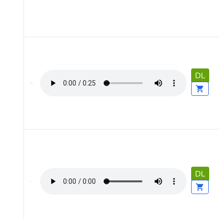
DL
DL