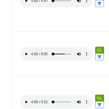
DL
DL