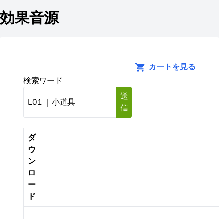
効果音源
カートを見る
検索ワード
送
信
ダ
ウ
ン
ロ
ー
ド