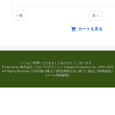
« 前
次 »
カートを見る
いつもご利用いただきましてありがとうございます。
Produced by
株式会社こだまプロダクション
Codama Production Inc. 2005-2023
All Rights Reserved.
/ [
HDD版の購入
] / [
特定商取引法に基づく表記
] / [
利用規約
] /
[
メール登録解除
]