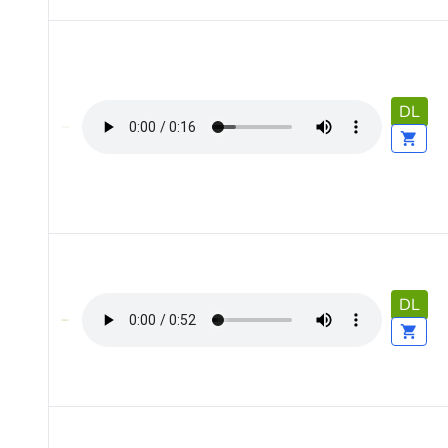
DL
DL