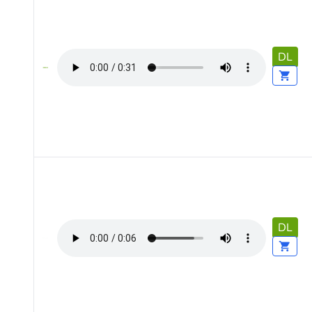
DL
DL