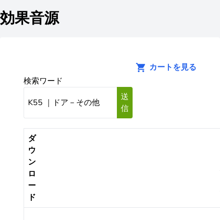
効果音源
カートを見る
検索ワード
送
信
ダ
ウ
ン
ロ
ー
ド