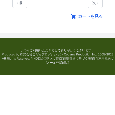
« 前
次 »
カートを見る
いつもご利用いただきましてありがとうございます。
Produced by
株式会社こだまプロダクション
Codama Production Inc. 2005-2023
All Rights Reserved.
/ [
HDD版の購入
] / [
特定商取引法に基づく表記
] / [
利用規約
] /
[
メール登録解除
]