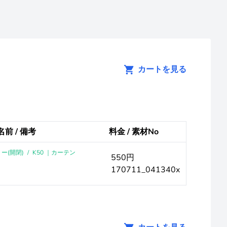
カートを見る
名前 / 備考
料金 / 素材No
ー(開閉)
/
K50 ｜カーテン
550円
170711_041340x