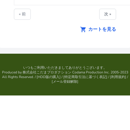
« 前
次 »
カートを見る
いつもご利用いただきましてありがとうございます。
Produced by
株式会社こだまプロダクション
Codama Production Inc. 2005-2023
All Rights Reserved.
/ [
HDD版の購入
] / [
特定商取引法に基づく表記
] / [
利用規約
] /
[
メール登録解除
]