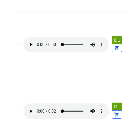
DL
DL