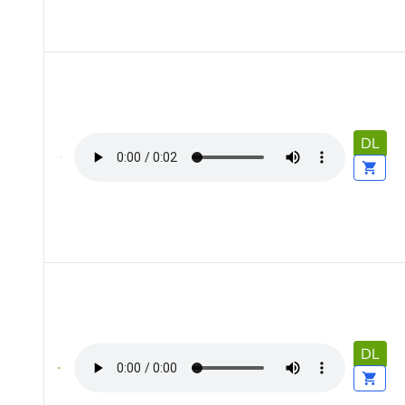
DL
DL