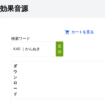
効果音源
カートを見る
検索ワード
送
信
ダ
ウ
ン
ロ
ー
ド