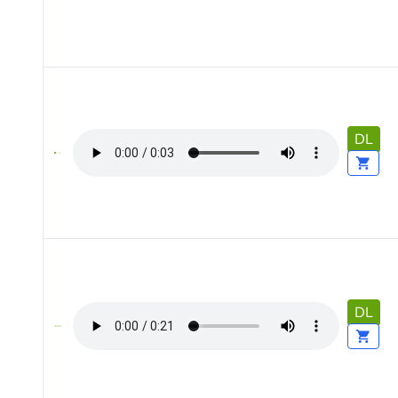
DL
DL