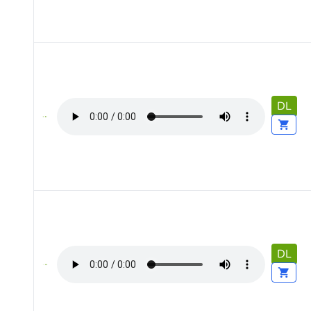
DL
DL