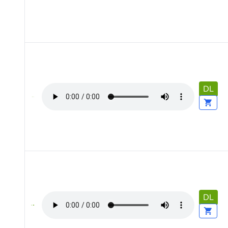
DL
DL