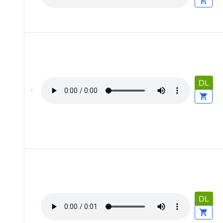
DL
DL