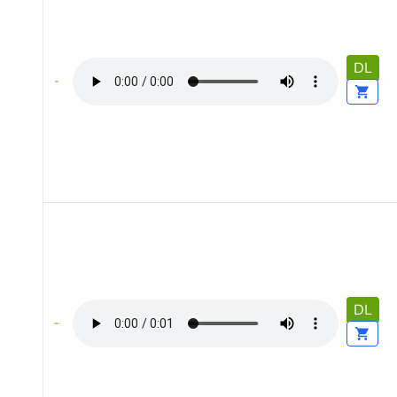
DL
DL