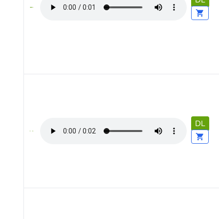
DL
DL