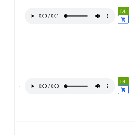
DL
DL