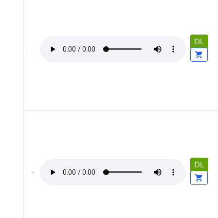
DL
DL