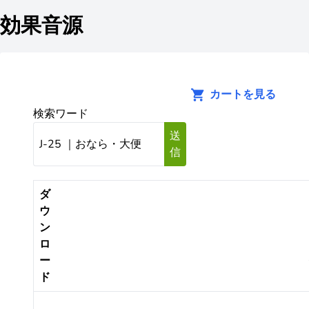
効果音源
カートを見る
検索ワード
送
信
ダ
ウ
ン
ロ
ー
ド