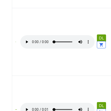
DL
DL