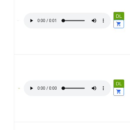
DL
DL