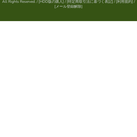
All Rights Reserved.
/ [
HDD版の購入
] / [
特定商取引法に基づく表記
] / [
利用規約
] /
[
メール登録解除
]