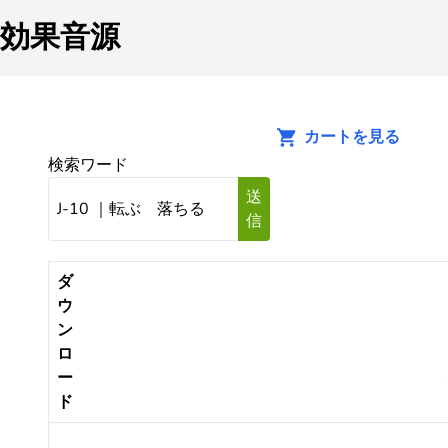
効果音源
カートを見る
検索ワード
送
信
ダ
ウ
ン
ロ
ー
ド