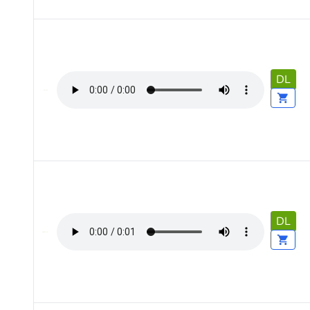
DL
DL