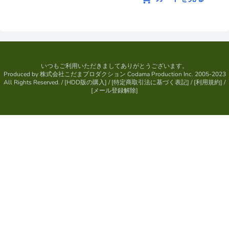
いつもご利用いただきましてありがとうございます。
Produced by
株式会社こだまプロダクション
Codama Production Inc. 2005-2023
All Rights Reserved.
/ [
HDD版の購入
] / [
特定商取引法に基づく表記
] / [
利用規約
] /
[
メール登録解除
]