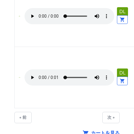
DL
DL
« 前
次 »
カートを見る