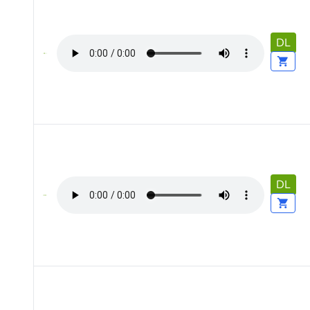
DL
DL