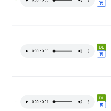
DL
DL