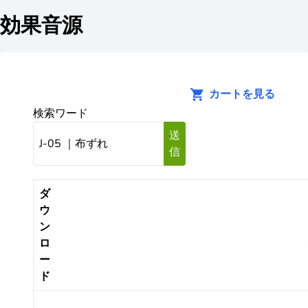
効果音源
カートを見る
検索ワード
送
信
ダ
ウ
ン
ロ
ー
ド