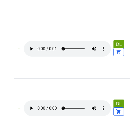
DL
DL