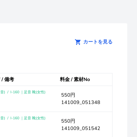
カートを見る
 / 備考
料金 / 素材No
音)
/
I-160 ｜足音 靴(女性)
550円
141009_051348
音)
/
I-160 ｜足音 靴(女性)
550円
141009_051542