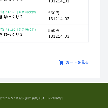
131214_01
音)
/
I-160 ｜足音 靴(女性)
550円
き ゆっくり 2
131214_02
音)
/
I-160 ｜足音 靴(女性)
550円
き ゆっくり 3
131214_03
カートを見る
引法に基づく表記
] / [
利用規約
] / [
メール登録解除
]