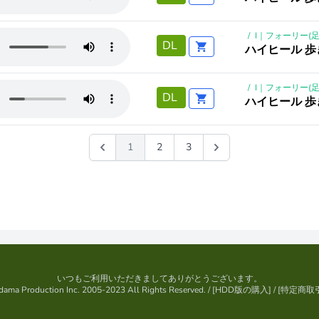
/
I｜フォーリー(足
DL
ハイヒール 歩
/
I｜フォーリー(足
DL
ハイヒール 歩
1
2
3
いつもご利用いただきましてありがとうございます。
ama Production Inc. 2005-2023 All Rights Reserved.
/ [
HDD版の購入
] / [
特定商取