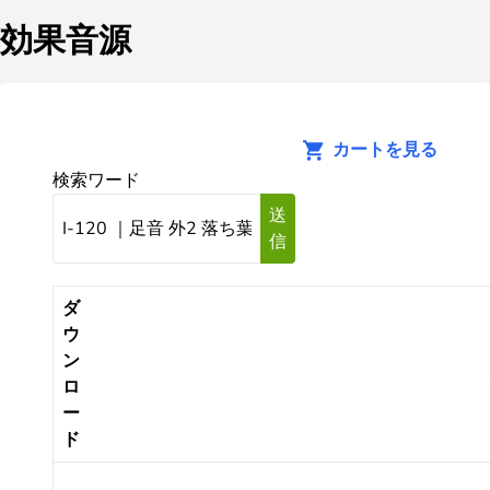
効果音源
カートを見る
検索ワード
送
信
ダ
ウ
ン
ロ
ー
ド