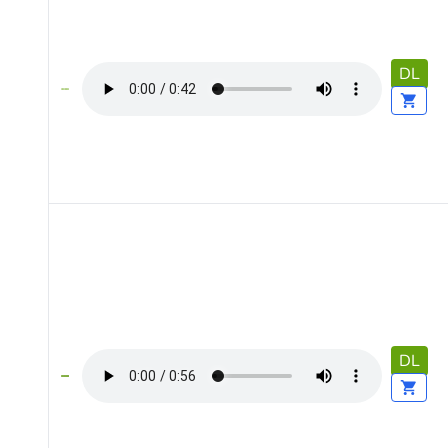
DL
DL