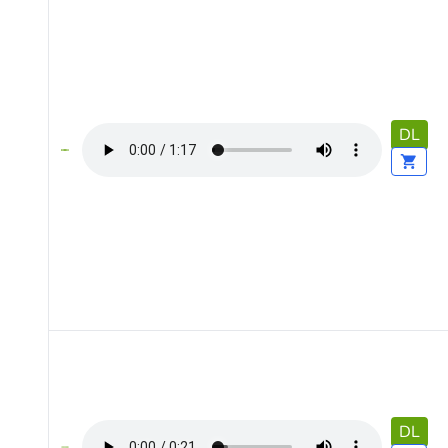
DL
DL