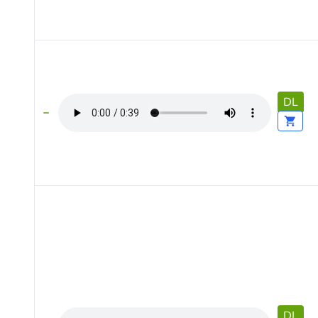
DL
DL