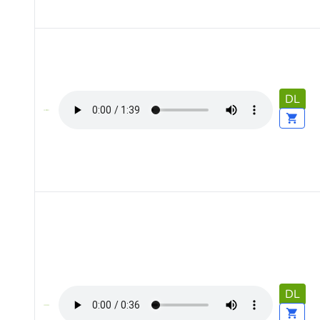
DL
DL