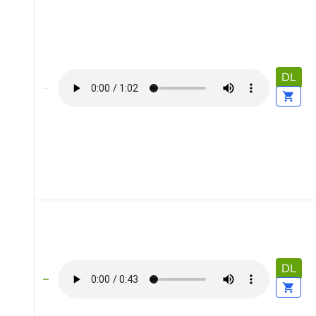
DL
DL