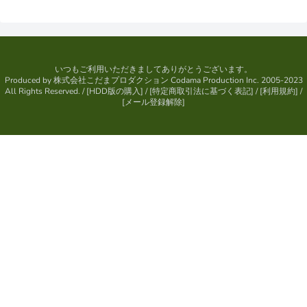
いつもご利用いただきましてありがとうございます。
Produced by
株式会社こだまプロダクション
Codama Production Inc. 2005-2023
All Rights Reserved.
/ [
HDD版の購入
] / [
特定商取引法に基づく表記
] / [
利用規約
] /
[
メール登録解除
]