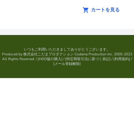
カートを見る
いつもご利用いただきましてありがとうございます。
Produced by
株式会社こだまプロダクション
Codama Production Inc. 2005-2023
All Rights Reserved.
/ [
HDD版の購入
] / [
特定商取引法に基づく表記
] / [
利用規約
] /
[
メール登録解除
]