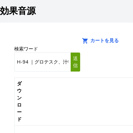
効果音源
カートを見る
検索ワード
送
信
ダ
ウ
ン
ロ
ー
ド