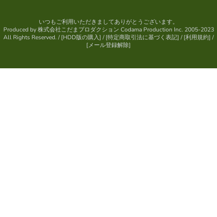
いつもご利用いただきましてありがとうございます。
Produced by
株式会社こだまプロダクション
Codama Production Inc. 2005-2023
All Rights Reserved.
/ [
HDD版の購入
] / [
特定商取引法に基づく表記
] / [
利用規約
] /
[
メール登録解除
]