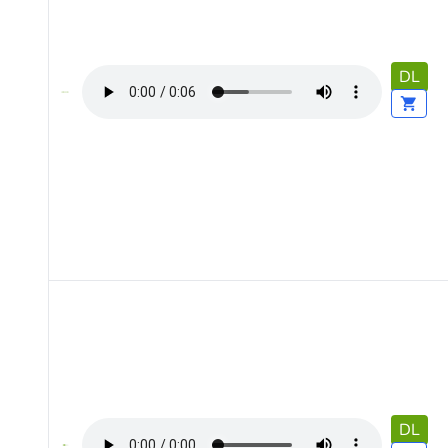
DL
DL