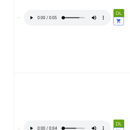
DL
DL