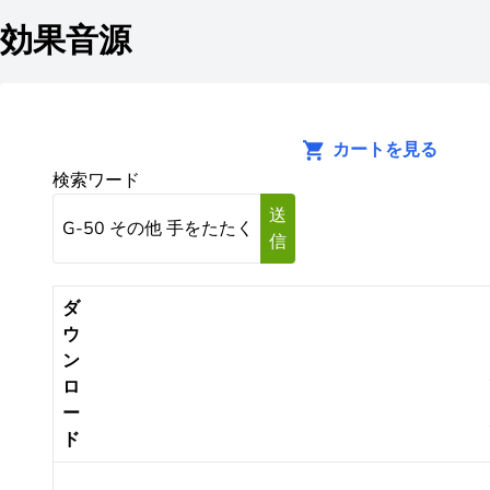
効果音源
カートを見る
検索ワード
送
信
ダ
ウ
ン
ロ
ー
ド