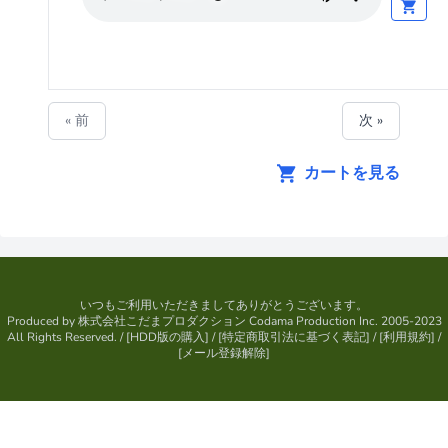
« 前
次 »
カートを見る
いつもご利用いただきましてありがとうございます。
Produced by
株式会社こだまプロダクション
Codama Production Inc. 2005-2023
All Rights Reserved.
/ [
HDD版の購入
] / [
特定商取引法に基づく表記
] / [
利用規約
] /
[
メール登録解除
]