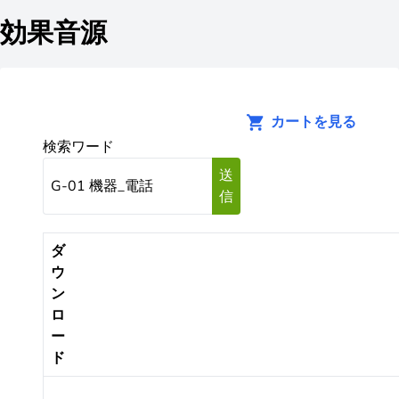
効果音源
カートを見る
検索ワード
送
信
ダ
ウ
ン
ロ
ー
ド