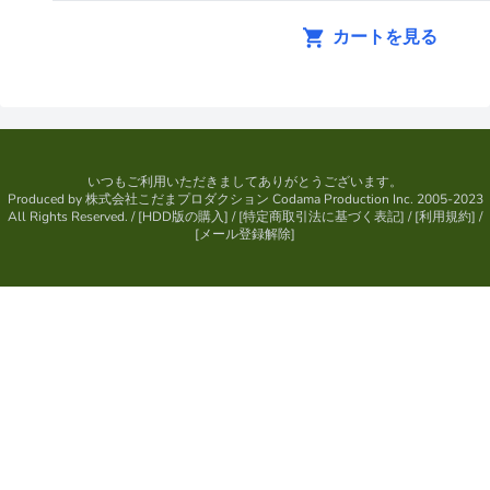
カートを見る
いつもご利用いただきましてありがとうございます。
Produced by
株式会社こだまプロダクション
Codama Production Inc. 2005-2023
All Rights Reserved.
/ [
HDD版の購入
] / [
特定商取引法に基づく表記
] / [
利用規約
] /
[
メール登録解除
]