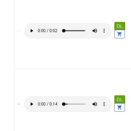
DL
DL