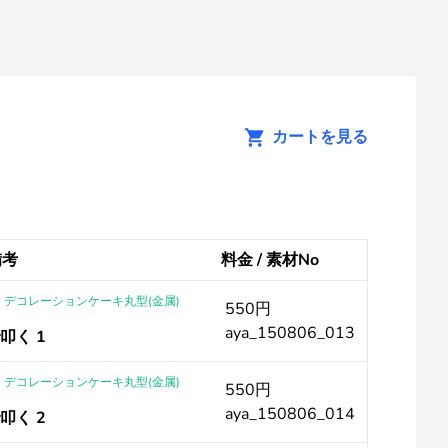
カートを見る
備考
料金 / 素材No
G デコレーションケーキ丸型(金属)
550円
aya_150806_013
叩く 1
G デコレーションケーキ丸型(金属)
550円
aya_150806_014
叩く 2