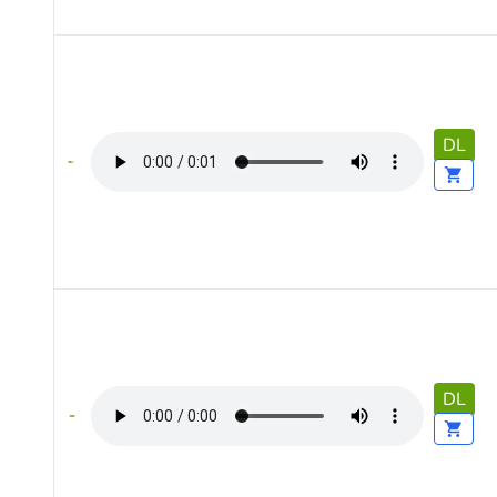
DL
DL