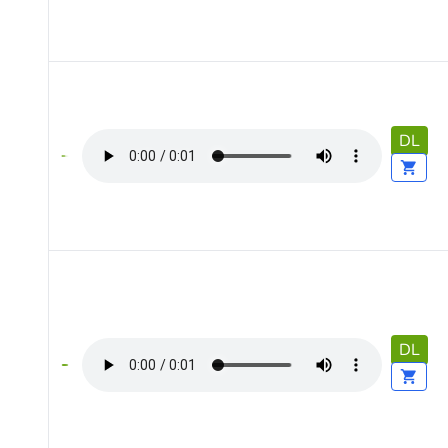
DL
DL