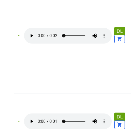
DL
DL