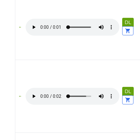
DL
DL