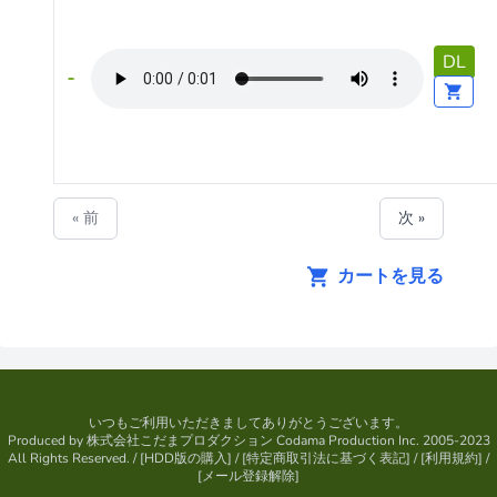
DL
« 前
次 »
カートを見る
いつもご利用いただきましてありがとうございます。
Produced by
株式会社こだまプロダクション
Codama Production Inc. 2005-2023
All Rights Reserved.
/ [
HDD版の購入
] / [
特定商取引法に基づく表記
] / [
利用規約
] /
[
メール登録解除
]