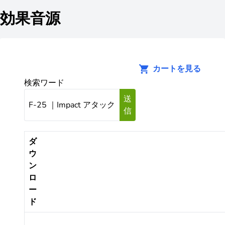
効果音源
カートを見る
検索ワード
送
信
ダ
ウ
ン
ロ
ー
ド