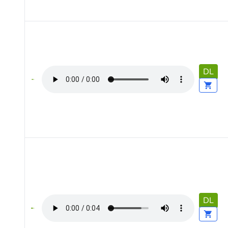
DL
DL