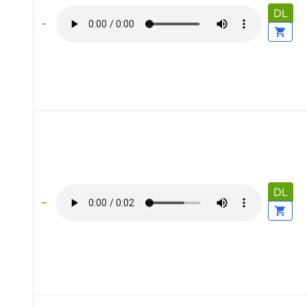
DL
DL