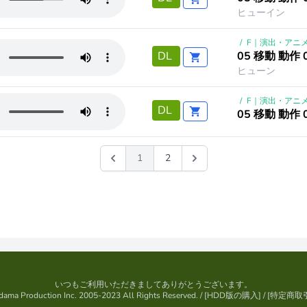
ヒューイン
/
F｜演出・アニ
05 移動 動作 
DL
ヒューン
/
F｜演出・アニ
DL
05 移動 動作 
1
2
いつもご利用いただきましてありがとうございます。
ama Production Inc. 2005-2023 All Rights Reserved.
/ [
HDD版の購入
] / [
特定商取