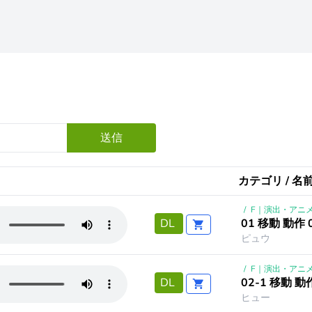
送信
カテゴリ / 名前
/
F｜演出・アニ
01 移動 動作 
DL
ピュウ
/
F｜演出・アニ
02-1 移動 動
DL
ヒュー