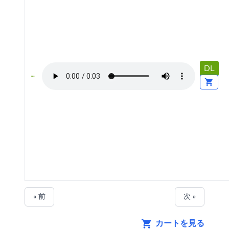
DL
« 前
次 »
カートを見る