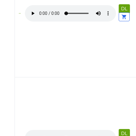
DL
DL