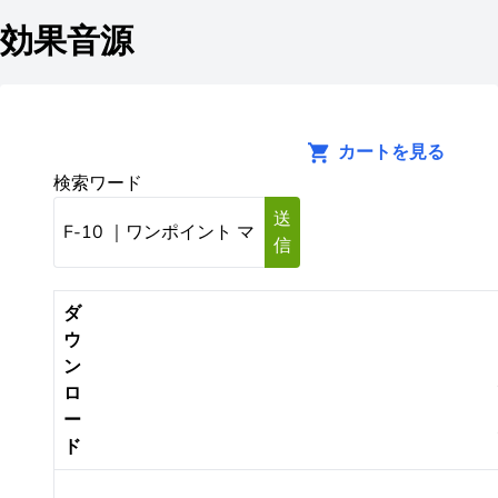
効果音源
カートを見る
検索ワード
送
信
ダ
ウ
ン
ロ
ー
ド