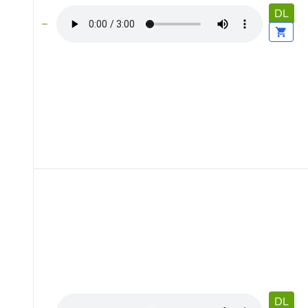
DL
DL