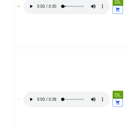
DL
DL