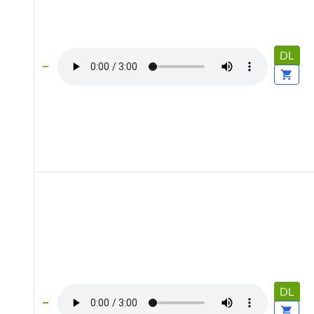
DL
DL