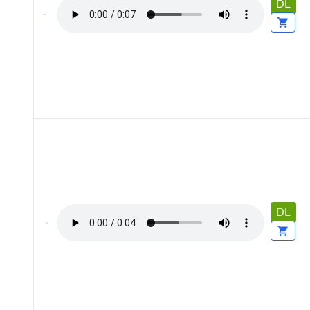
DL
DL