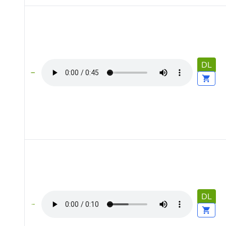
DL
DL