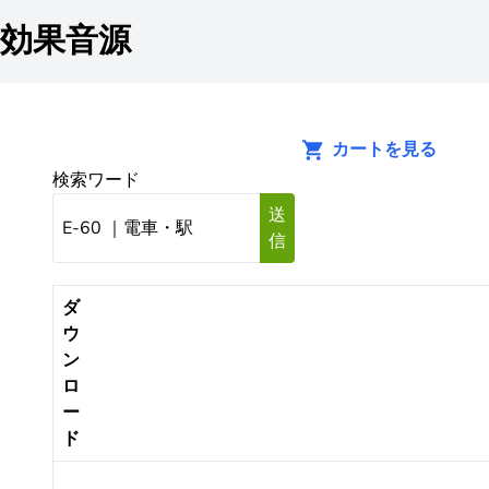
効果音源
カートを見る
検索ワード
送
信
ダ
ウ
ン
ロ
ー
ド