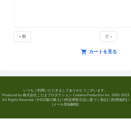
« 前
次 »
カートを見る
いつもご利用いただきましてありがとうございます。
Produced by
株式会社こだまプロダクション
Codama Production Inc. 2005-2023
All Rights Reserved.
/ [
HDD版の購入
] / [
特定商取引法に基づく表記
] / [
利用規約
] /
[
メール登録解除
]