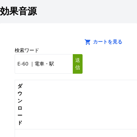
効果音源
カートを見る
検索ワード
送
信
ダ
ウ
ン
ロ
ー
ド