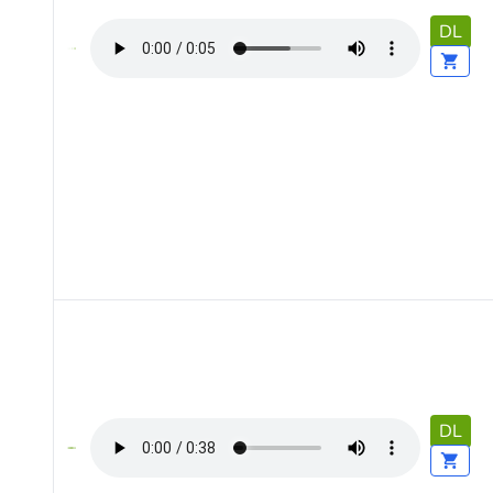
DL
DL