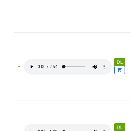
DL
DL