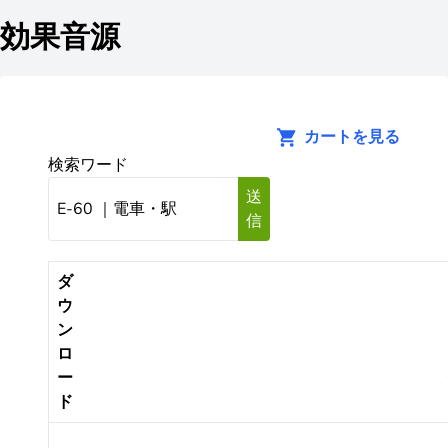
効果音源
カートを見る
検索ワード
送
信
ダ
ウ
ン
ロ
ー
ド