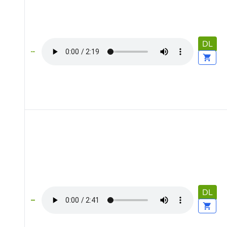
DL
DL