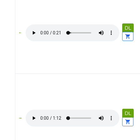
DL
DL