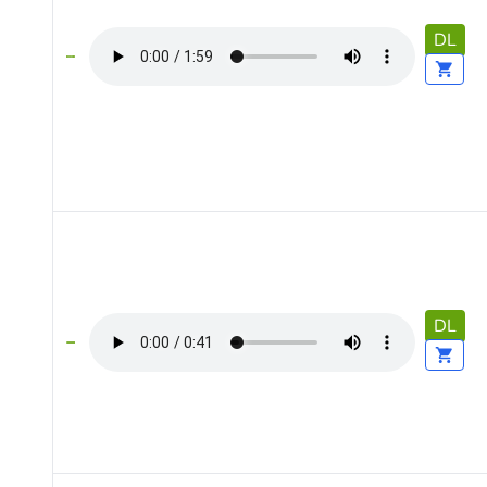
DL
DL