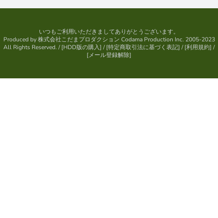
いつもご利用いただきましてありがとうございます。
Produced by
株式会社こだまプロダクション
Codama Production Inc. 2005-2023
All Rights Reserved.
/ [
HDD版の購入
] / [
特定商取引法に基づく表記
] / [
利用規約
] /
[
メール登録解除
]