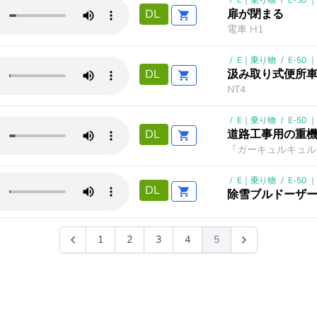
/
E｜乗り物
/
E-50
扉が閉まる
DL
電車 H1
/
E｜乗り物
/
E-50
汲み取り式便所車
DL
NT4
/
E｜乗り物
/
E-50
道路工事用の重機
DL
『ガーキュルキュル
/
E｜乗り物
/
E-50
DL
除雪ブルドーザー
1
2
3
4
5