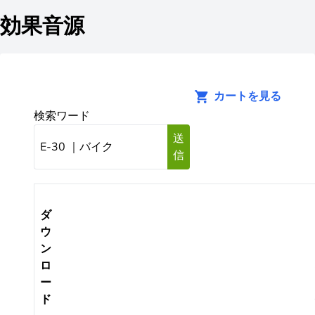
効果音源
カートを見る
検索ワード
送
信
ダ
ウ
ン
ロ
ー
ド