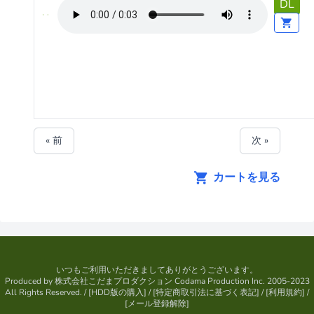
DL
« 前
次 »
カートを見る
いつもご利用いただきましてありがとうございます。
Produced by
株式会社こだまプロダクション
Codama Production Inc. 2005-2023
All Rights Reserved.
/ [
HDD版の購入
] / [
特定商取引法に基づく表記
] / [
利用規約
] /
[
メール登録解除
]