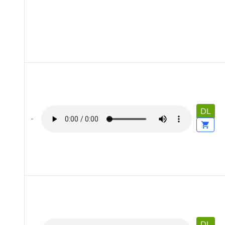
DL
DL