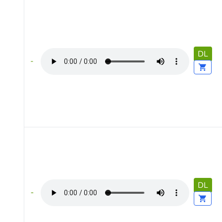
DL
DL