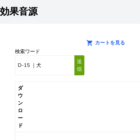
効果音源
カートを見る
検索ワード
送
信
ダ
ウ
ン
ロ
ー
ド