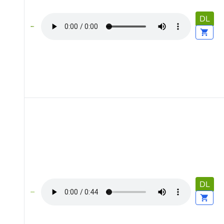
DL
DL