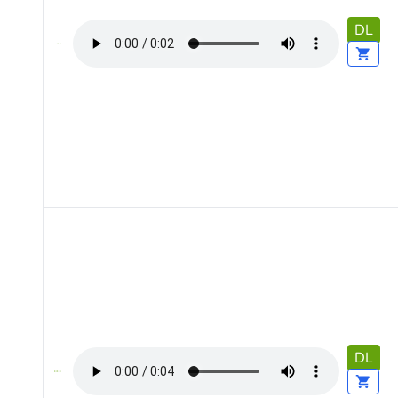
DL
DL