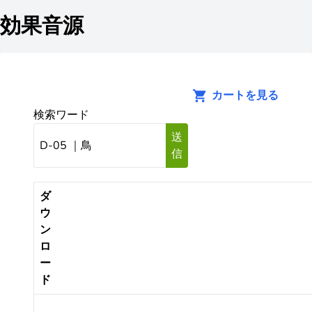
効果音源
カートを見る
検索ワード
送
信
ダ
ウ
ン
ロ
ー
ド