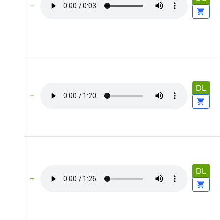
DL
DL