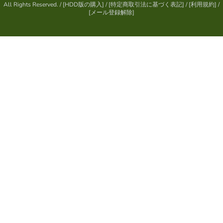
All Rights Reserved.
/ [
HDD版の購入
] / [
特定商取引法に基づく表記
] / [
利用規約
] /
[
メール登録解除
]