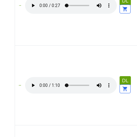
DL
DL