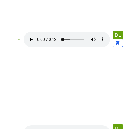
DL
DL