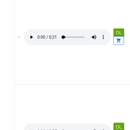
DL
DL