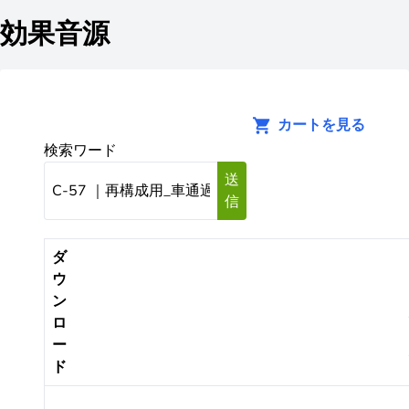
効果音源
カートを見る
検索ワード
送
信
ダ
ウ
ン
ロ
ー
ド