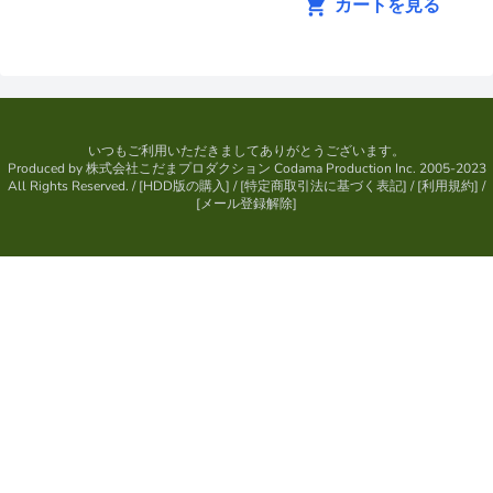
カートを見る
いつもご利用いただきましてありがとうございます。
Produced by
株式会社こだまプロダクション
Codama Production Inc. 2005-2023
All Rights Reserved.
/ [
HDD版の購入
] / [
特定商取引法に基づく表記
] / [
利用規約
] /
[
メール登録解除
]