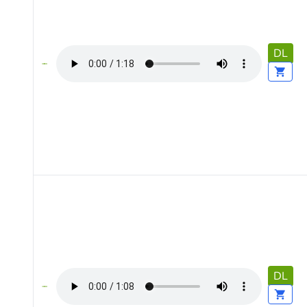
DL
DL