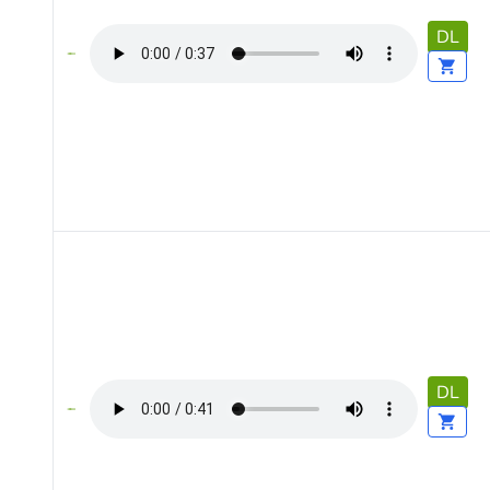
DL
DL