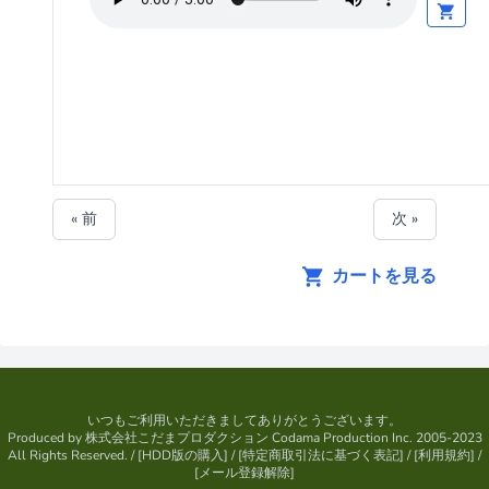
« 前
次 »
カートを見る
いつもご利用いただきましてありがとうございます。
Produced by
株式会社こだまプロダクション
Codama Production Inc. 2005-2023
All Rights Reserved.
/ [
HDD版の購入
] / [
特定商取引法に基づく表記
] / [
利用規約
] /
[
メール登録解除
]