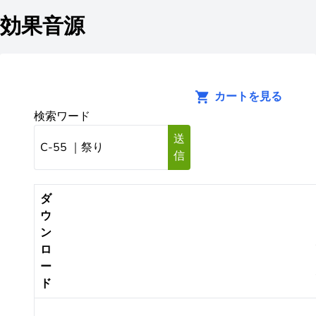
効果音源
カートを見る
検索ワード
送
信
ダ
ウ
ン
ロ
ー
ド