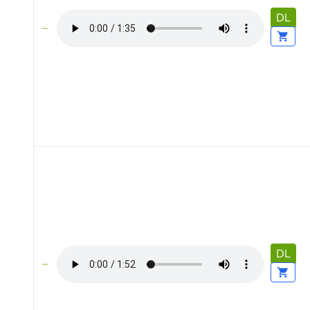
DL
DL