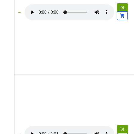
DL
DL