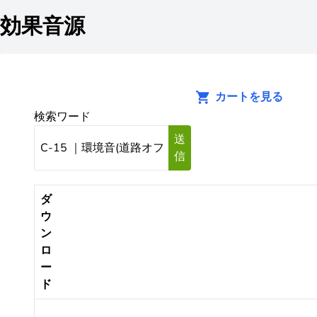
効果音源
カートを見る
検索ワード
送
信
ダ
ウ
ン
ロ
ー
ド