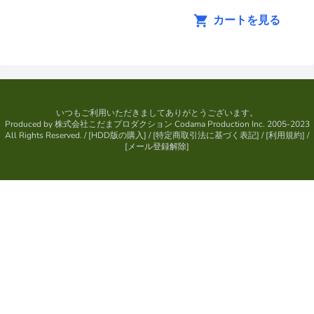
カートを見る
いつもご利用いただきましてありがとうございます。
Produced by
株式会社こだまプロダクション
Codama Production Inc. 2005-2023
All Rights Reserved.
/ [
HDD版の購入
] / [
特定商取引法に基づく表記
] / [
利用規約
] /
[
メール登録解除
]