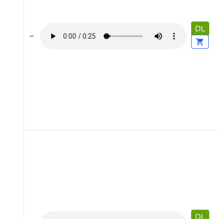
DL
DL