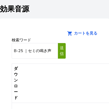
効果音源
カートを見る
検索ワード
送
信
ダ
ウ
ン
ロ
ー
ド