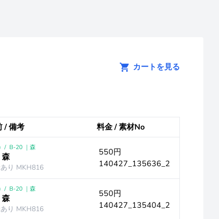
カートを見る
 / 備考
料金 / 素材No
)
/
B-20 ｜森
550円
 森
140427_135636_2
音あり MKH816
)
/
B-20 ｜森
550円
 森
140427_135404_2
音あり MKH816