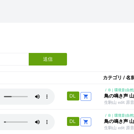
送信
カテゴリ / 名前
/
B｜環境音(自然
鳥の鳴き声 山
DL
生駒山 edit 原
/
B｜環境音(自然
鳥の鳴き声 山
DL
生駒山 edit 原