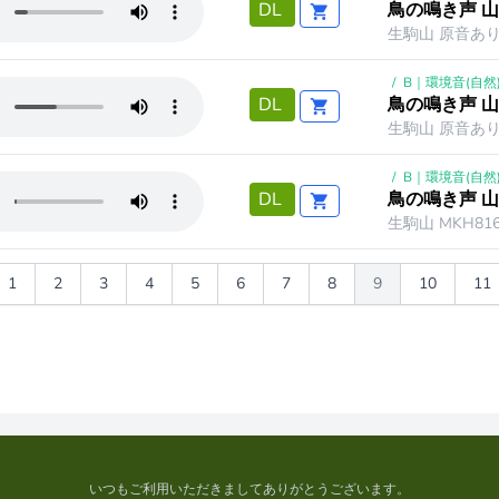
鳥の鳴き声 山
DL
生駒山 原音あり 
/
B｜環境音(自然
鳥の鳴き声 山
DL
生駒山 原音あり 
/
B｜環境音(自然
鳥の鳴き声 山
DL
生駒山 MKH81
1
2
3
4
5
6
7
8
9
10
11
いつもご利用いただきましてありがとうございます。