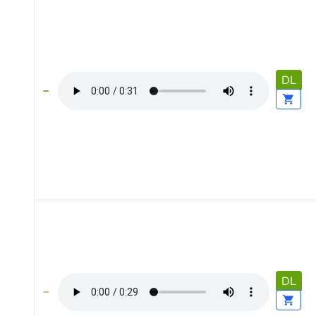
DL
DL