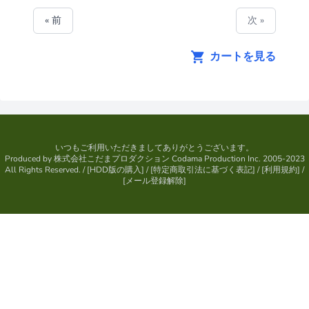
« 前
次 »
カートを見る
いつもご利用いただきましてありがとうございます。
Produced by
株式会社こだまプロダクション
Codama Production Inc. 2005-2023
All Rights Reserved.
/ [
HDD版の購入
] / [
特定商取引法に基づく表記
] / [
利用規約
] /
[
メール登録解除
]