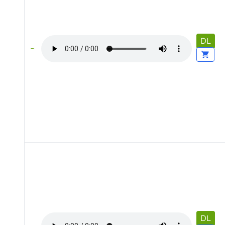
DL
DL