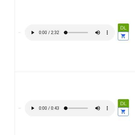
DL
DL