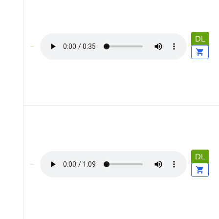
DL
DL