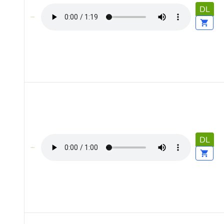
DL
DL