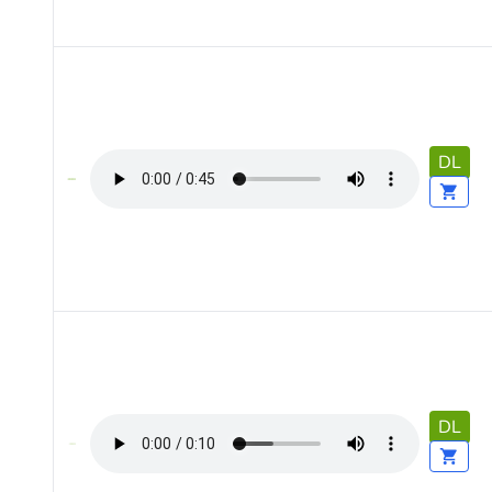
DL
DL