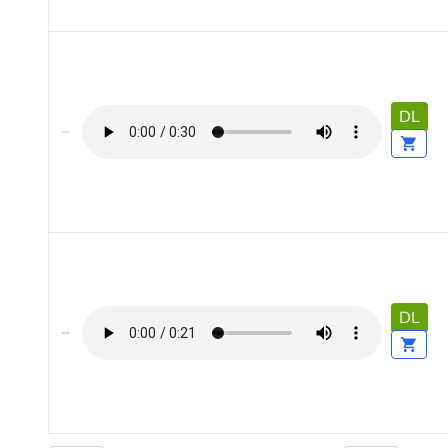
DL
DL