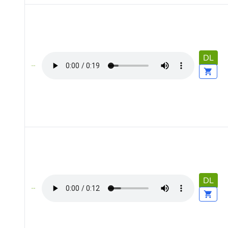
DL
DL