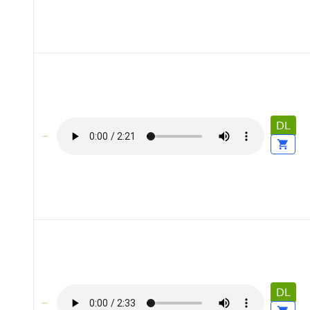
DL
DL