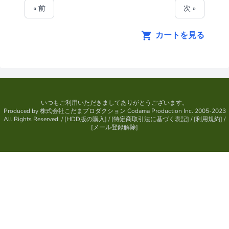
« 前
次 »
カートを見る
いつもご利用いただきましてありがとうございます。
Produced by
株式会社こだまプロダクション
Codama Production Inc. 2005-2023
All Rights Reserved.
/ [
HDD版の購入
] / [
特定商取引法に基づく表記
] / [
利用規約
] /
[
メール登録解除
]