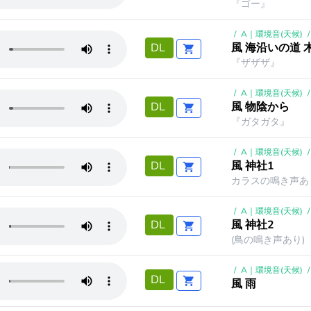
『ゴー』
/
A｜環境音(天候)
/
風 海沿いの道
DL
『ザザザ』
/
A｜環境音(天候)
/
風 物陰から
DL
『ガタガタ』
/
A｜環境音(天候)
/
風 神社1
DL
カラスの鳴き声あ
/
A｜環境音(天候)
/
風 神社2
DL
(鳥の鳴き声あり)
/
A｜環境音(天候)
/
DL
風 雨