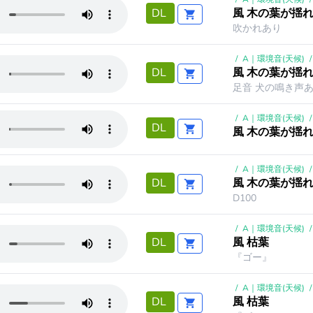
風 木の葉が揺
DL
吹かれあり
/
A｜環境音(天候)
/
風 木の葉が揺
DL
足音 犬の鳴き声あ
/
A｜環境音(天候)
/
DL
風 木の葉が揺れ
/
A｜環境音(天候)
/
風 木の葉が揺
DL
D100
/
A｜環境音(天候)
/
風 枯葉
DL
『ゴー』
/
A｜環境音(天候)
/
風 枯葉
DL