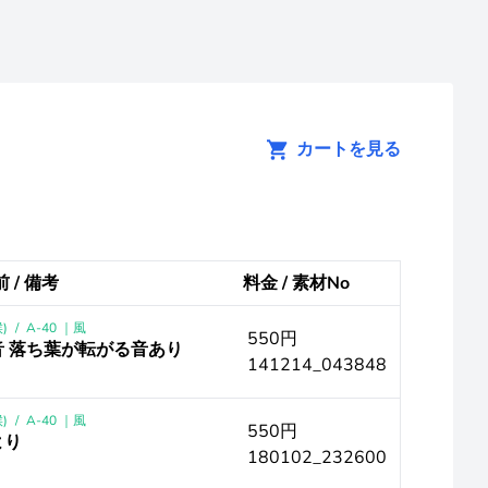
カートを見る
 / 備考
料金 / 素材No
)
/
A-40 ｜風
550円
音 落ち葉が転がる音あり
141214_043848
)
/
A-40 ｜風
550円
より
180102_232600