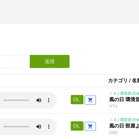
送信
カテゴリ / 名前
/
A｜環境音(天候
風の日 環境
DL
NT4
/
A｜環境音(天候
風の日 部屋
DL
D50