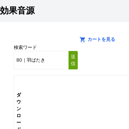
効果音源
カートを見る
検索ワード
送
信
ダ
ウ
ン
ロ
ー