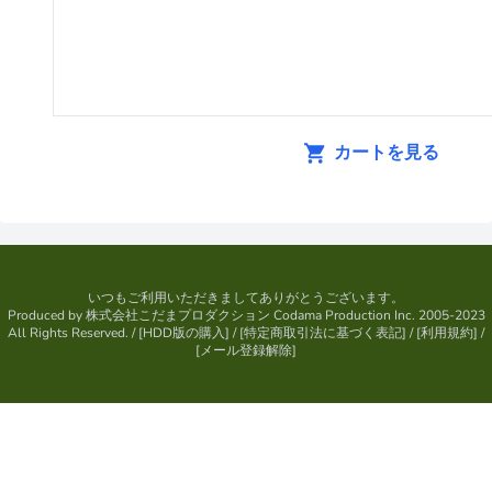
カートを見る
いつもご利用いただきましてありがとうございます。
Produced by
株式会社こだまプロダクション
Codama Production Inc. 2005-2023
All Rights Reserved.
/ [
HDD版の購入
] / [
特定商取引法に基づく表記
] / [
利用規約
] /
[
メール登録解除
]