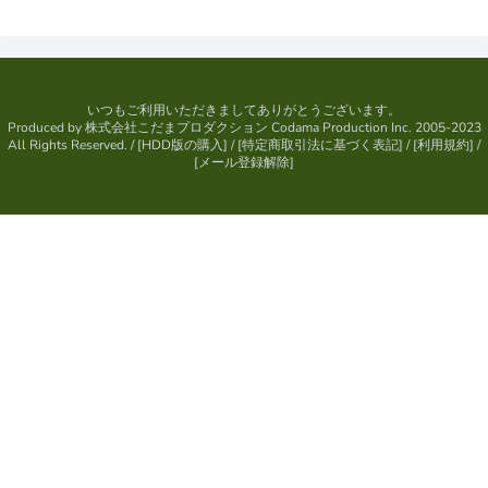
いつもご利用いただきましてありがとうございます。
Produced by
株式会社こだまプロダクション
Codama Production Inc. 2005-2023
All Rights Reserved.
/ [
HDD版の購入
] / [
特定商取引法に基づく表記
] / [
利用規約
] /
[
メール登録解除
]