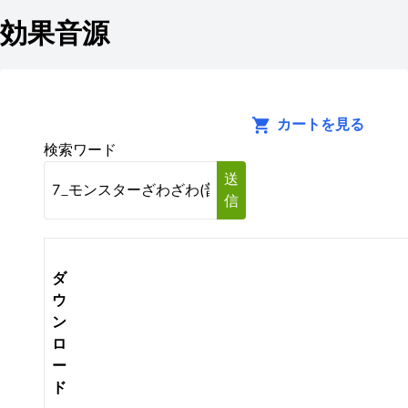
効果音源
カートを見る
検索ワード
送
信
ダ
ウ
ン
ロ
ー
ド