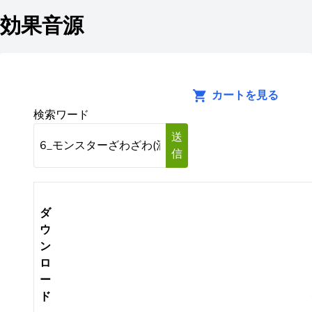
効果音源
カートを見る
検索ワード
送
信
ダ
ウ
ン
ロ
ー
ド