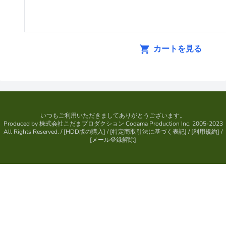
カートを見る
いつもご利用いただきましてありがとうございます。
Produced by
株式会社こだまプロダクション
Codama Production Inc. 2005-2023
All Rights Reserved.
/ [
HDD版の購入
] / [
特定商取引法に基づく表記
] / [
利用規約
] /
[
メール登録解除
]