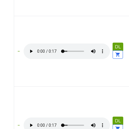
DL
DL