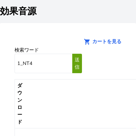
効果音源
カートを見る
検索ワード
送
信
ダ
ウ
ン
ロ
ー
ド