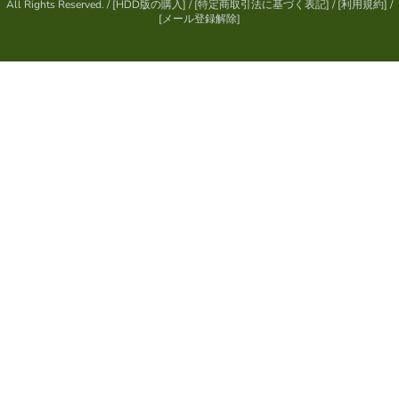
All Rights Reserved.
/ [
HDD版の購入
] / [
特定商取引法に基づく表記
] / [
利用規約
] /
[
メール登録解除
]