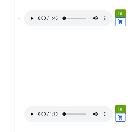
DL
DL