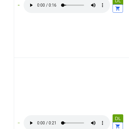
DL
DL