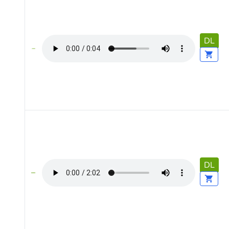
DL
DL