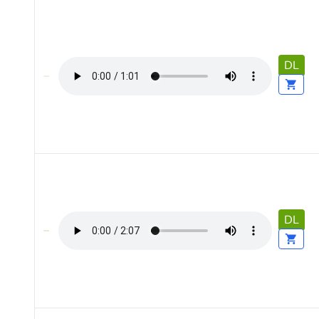
DL
DL