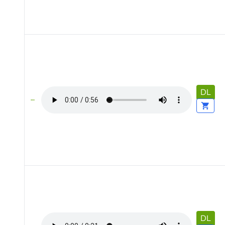
DL
DL