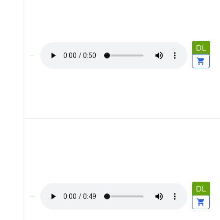
DL
DL