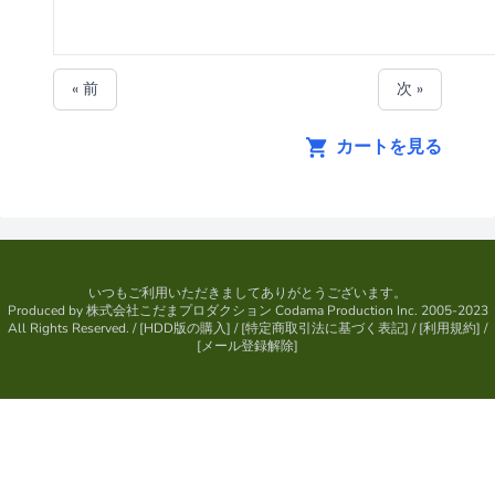
« 前
次 »
カートを見る
いつもご利用いただきましてありがとうございます。
Produced by
株式会社こだまプロダクション
Codama Production Inc. 2005-2023
All Rights Reserved.
/ [
HDD版の購入
] / [
特定商取引法に基づく表記
] / [
利用規約
] /
[
メール登録解除
]