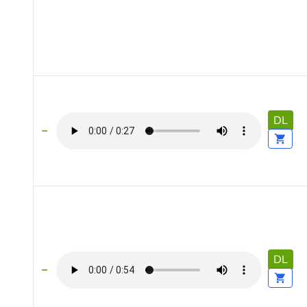
DL
DL