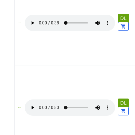
DL
DL