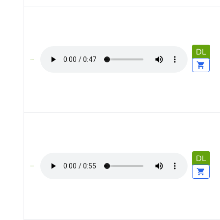
DL
DL