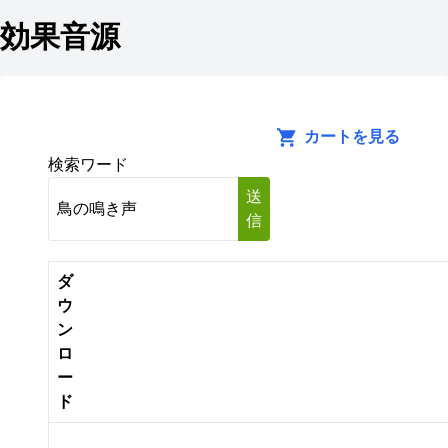
効果音源
カートを見る
検索ワード
送
信
ダ
ウ
ン
ロ
ー
ド