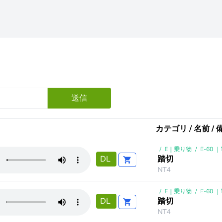
送信
カテゴリ / 名前 / 
/
E｜乗り物
/
E-60
踏切
DL
NT4
/
E｜乗り物
/
E-60
踏切
DL
NT4