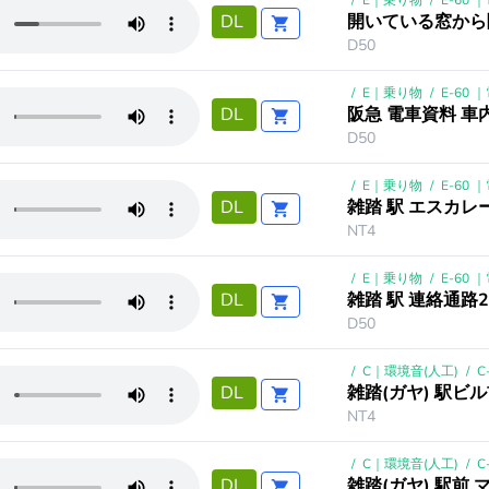
/
E｜乗り物
/
E-60
開いている窓から
DL
D50
/
E｜乗り物
/
E-60
阪急 電車資料 車
DL
D50
/
E｜乗り物
/
E-60
雑踏 駅 エスカレ
DL
NT4
/
E｜乗り物
/
E-60
雑踏 駅 連絡通路2
DL
D50
/
C｜環境音(人工)
/
C
雑踏(ガヤ) 駅ビ
DL
NT4
/
C｜環境音(人工)
/
C
雑踏(ガヤ) 駅前
DL