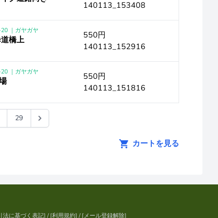
140113_153408
-20 ｜ガヤガヤ
550円
歩道橋上
140113_152916
-20 ｜ガヤガヤ
550円
広場
140113_151816
29
カートを見る
引法に基づく表記
] / [
利用規約
] / [
メール登録解除
]