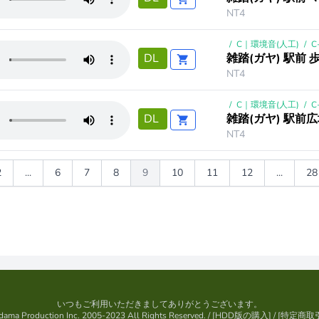
NT4
/
C｜環境音(人工)
/
C
雑踏(ガヤ) 駅前 
DL
NT4
/
C｜環境音(人工)
/
C
雑踏(ガヤ) 駅前
DL
NT4
2
...
6
7
8
9
10
11
12
...
28
いつもご利用いただきましてありがとうございます。
ama Production Inc. 2005-2023 All Rights Reserved.
/ [
HDD版の購入
] / [
特定商取