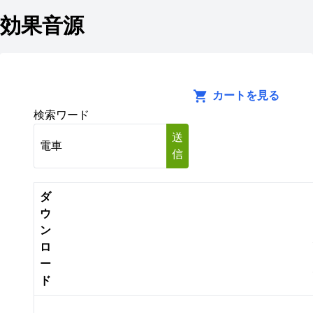
効果音源
カートを見る
検索ワード
送
信
ダ
ウ
ン
ロ
ー
ド