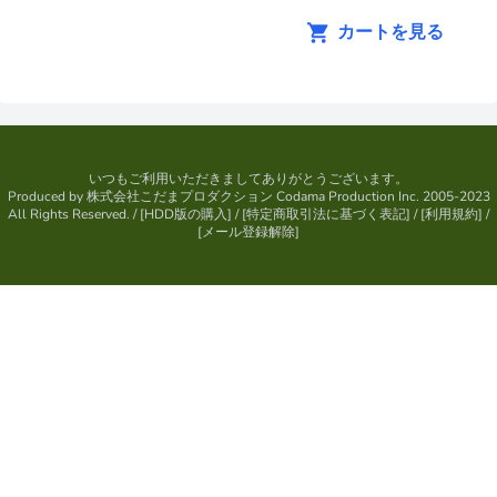
カートを見る
いつもご利用いただきましてありがとうございます。
Produced by
株式会社こだまプロダクション
Codama Production Inc. 2005-2023
All Rights Reserved.
/ [
HDD版の購入
] / [
特定商取引法に基づく表記
] / [
利用規約
] /
[
メール登録解除
]