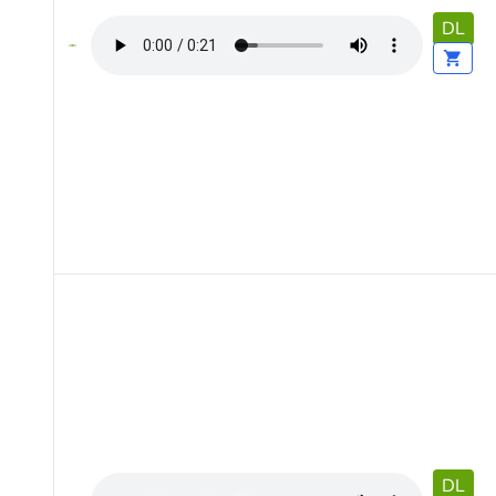
DL
DL