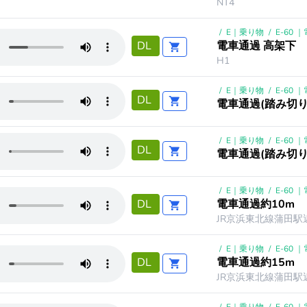
NT4
/
E｜乗り物
/
E-60 
電車通過 高架下
DL
H1
/
E｜乗り物
/
E-60 
DL
電車通過(踏み切り
/
E｜乗り物
/
E-60 
DL
電車通過(踏み切
/
E｜乗り物
/
E-60 
電車通過約10m
DL
JR京浜東北線蒲田駅近
/
E｜乗り物
/
E-60 
電車通過約15m
DL
JR京浜東北線蒲田駅近