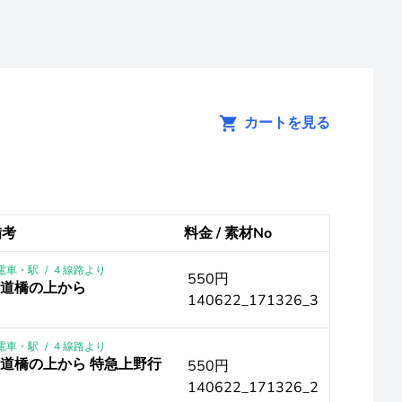
カートを見る
備考
料金 / 素材No
｜電車・駅
/
4 線路より
550円
歩道橋の上から
140622_171326_3
｜電車・駅
/
4 線路より
歩道橋の上から 特急上野行
550円
140622_171326_2