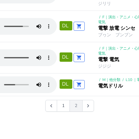
ジリリ
/
F｜演出・アニメ・心
電気
DL
電撃 放電 シンセ
ブヮン ブンブン
/
F｜演出・アニメ・心
電気
DL
電撃 電気
ジジジ
/
M｜他分類
/
L10 
DL
電気ドリル
1
2