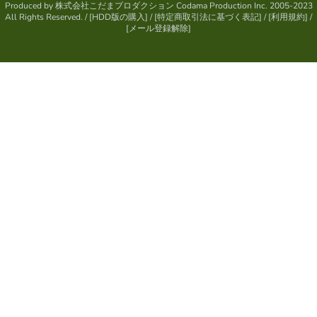
Produced by
株式会社こだまプロダクション
Codama Production Inc. 2005-2023
All Rights Reserved.
/ [
HDD版の購入
] / [
特定商取引法に基づく表記
] / [
利用規約
] /
[
メール登録解除
]