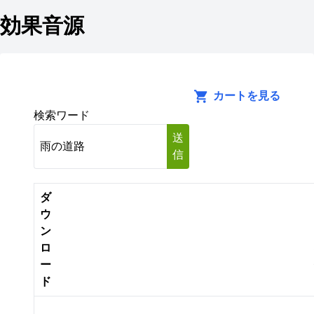
効果音源
カートを見る
検索ワード
送
信
ダ
ウ
ン
ロ
ー
ド