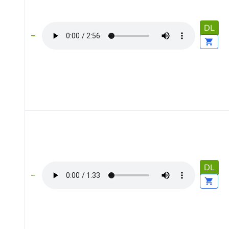
DL
DL