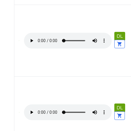
DL
DL