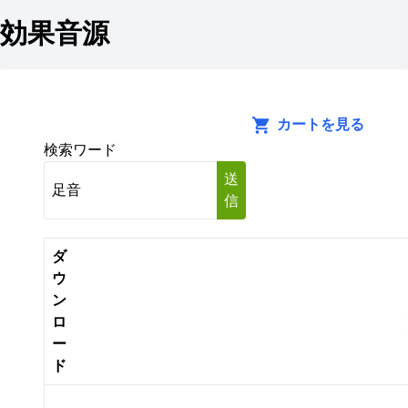
効果音源
カートを見る
検索ワード
送
信
ダ
ウ
ン
ロ
ー
ド