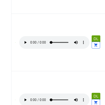
DL
DL