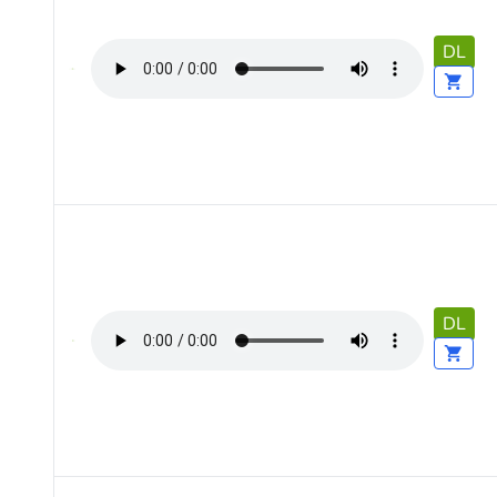
DL
DL