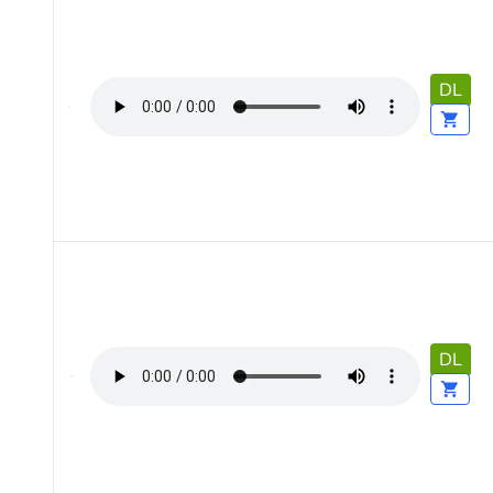
DL
DL