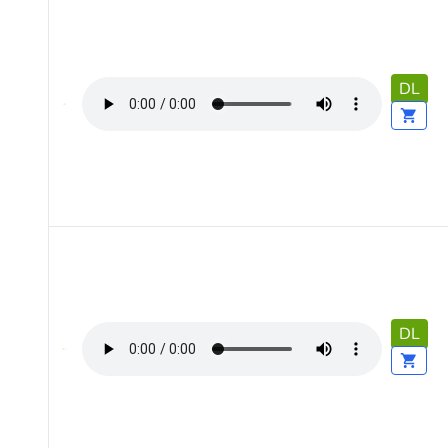
DL
DL