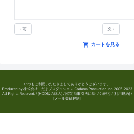
« 前
次 »
カートを見る
いつもご利用いただきましてありがとうございます。
Produced by
株式会社こだまプロダクション
Codama Production Inc. 2005-2023
All Rights Reserved.
/ [
HDD版の購入
] / [
特定商取引法に基づく表記
] / [
利用規約
] /
[
メール登録解除
]