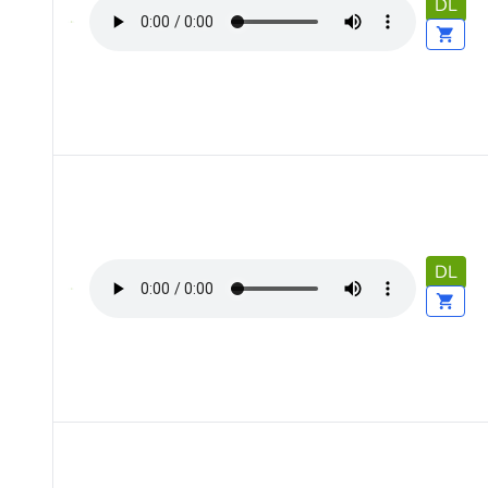
DL
DL