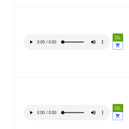
DL
DL